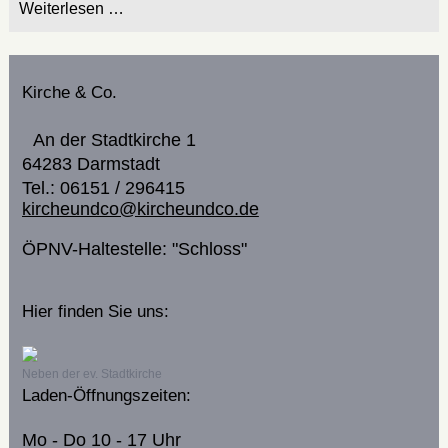
Weiterlesen …
Kirche & Co.
An der Stadtkirche 1
64283 Darmstadt
Tel.: 06151 / 296415
kircheundco@kircheundco.de
ÖPNV-Haltestelle: "Schloss"
Hier finden Sie uns:
Neben der ev. Stadtkirche
Laden-Öffnungszeiten:
Mo - Do 10 - 17 Uhr