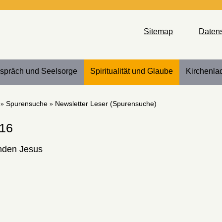
Sitemap
Daten
spräch und Seelsorge
Spiritualität und Glaube
Kirchenla
Spurensuche
Newsletter Leser (Spurensuche)
016