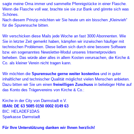
sagte meine Oma immer und sammelte Pfennigstücke in einer Flasche.
Wenn die Flasche voll war, brachte sie sie zur Bank und gönnte sich was
Schönes.
Nach diesem Prinzip möchten wir Sie heute um ein bisschen „Kleinvieh“
für die Spurensuche bitten.
Wir verschicken diese Mails jede Woche an fast 3000 Abonnenten. Wie
Sie in letzter Zeit gemerkt haben, kämpfen wir inzwischen häufiger mit
technischen Problemen. Diese ließen sich durch eine bessere Software
bzw. ein sogenanntes Newsletter-Modul unseres Internetproviders
beheben. Das würde aber alles in allem Kosten verursachen, die Kirche &
Co. als kleiner Verein nicht tragen kann.
Wir möchten die
Spurensuche gerne weiter kostenlos
und in guter
inhaltlicher und technischer Qualität möglichst vielen Menschen anbieten.
Dazu bitten wir Sie um einen
freiwilligen Zuschuss
in beliebiger Höhe auf
das Konto des Trägervereins von Kirche & Co.:
Kirche in der City von Darmstadt e.V.
IBAN: DE 63 5085 0150 0002 0149 63
BIC: HELADEF1DAS
Sparkasse Darmstadt
Für Ihre Unterstützung danken wir Ihnen herzlich!