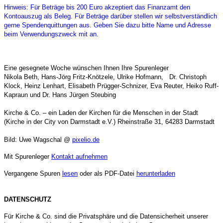
Hinweis: Für Beträge bis 200 Euro akzeptiert das Finanzamt den
Kontoauszug als Beleg. Für Beträge darüber stellen wir selbstverständlich
gerne Spendenquittungen aus. Geben Sie dazu bitte Name und Adresse
beim Verwendungszweck mit an.
Eine gesegnete Woche wünschen Ihnen Ihre Spurenleger
Nikola Beth, Hans-Jörg Fritz-Knötzele, Ulrike Hofmann, Dr. Christoph
Klock, Heinz Lenhart, Elisabeth Prügger-Schnizer, Eva Reuter, Heiko Ruff-
Kapraun und Dr. Hans Jürgen Steubing
Kirche & Co. – ein Laden der Kirchen für die Menschen in der Stadt
(Kirche in der City von Darmstadt e.V.) Rheinstraße 31, 64283 Darmstadt
Bild:
Uwe Wagschal @
pixelio.de
Mit Spurenleger
Kontakt aufnehmen
Vergangene Spuren
lesen
oder als PDF-Datei
herunterladen
DATENSCHUTZ
Für Kirche & Co. sind die Privatsphäre und die Datensicherheit unserer