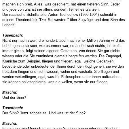
machen sich breit. Alles, was geschieht, hat einen tieferen Sinn. Jeder
und jede von uns ist nie allein, sondern Teil eines Ganzen.
Der russische Schriftsteller Anton Tschechow (1860-1904) schreibt in
seinem Theaterstück "Drei Schwestern" über Zugvögel und dem Sinn des
Lebens:
Tusenbach:
Nicht nur nach zwei-, dreihundert, auch nach einer Million Jahren wird das
Leben genau so sein, wie es immer war, es ändert sich nichts, es bleibt
immer gleich, folgt seinen eigenen Gesetzen, von denen Sie gar nichts
wissen oder die Sie zumindest niemals begreifen werden. Die Zugvögel,
Kraniche zum Beispiel, fliegen und fliegen, egal, welche Gedanken,
bedeutende oder unbedeutende, Ihnen durch den Kopf gehen, sie werden
trotzdem fliegen und nicht wissen, wohin und weshalb. Sie fliegen und
werden weiterfliegen, egal, was für Philosophen unter ihnen auftauchen,
sie können philosophieren, was sie wollen, wenn sie nur fliegen.
Mascha:
Und der Sinn?
Tusenbach:
Der Sinn? Jetzt schneit es. Und was ist der Sinn?
Mascha:
Ich glaube, ein Mensch muss einen Glauben haben oder den Glauben