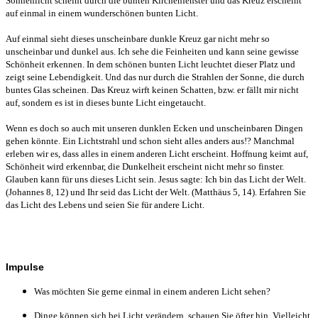
Sonnenlicht scheint durch die bunten Kirchenfenster und das Kreuz erscheint
auf einmal in einem wunderschönen bunten Licht.
Auf einmal sieht dieses unscheinbare dunkle Kreuz gar nicht mehr so
unscheinbar und dunkel aus. Ich sehe die Feinheiten und kann seine gewisse
Schönheit erkennen. In dem schönen bunten Licht leuchtet dieser Platz und
zeigt seine Lebendigkeit. Und das nur durch die Strahlen der Sonne, die durch
buntes Glas scheinen. Das Kreuz wirft keinen Schatten, bzw. er fällt mir nicht
auf, sondern es ist in dieses bunte Licht eingetaucht.
Wenn es doch so auch mit unseren dunklen Ecken und unscheinbaren Dingen
gehen könnte. Ein Lichtstrahl und schon sieht alles anders aus!? Manchmal
erleben wir es, dass alles in einem anderen Licht erscheint. Hoffnung keimt auf,
Schönheit wird erkennbar, die Dunkelheit erscheint nicht mehr so finster.
Glauben kann für uns dieses Licht sein. Jesus sagte: Ich bin das Licht der Welt.
(Johannes 8, 12) und Ihr seid das Licht der Welt. (Matthäus 5, 14). Erfahren Sie
das Licht des Lebens und seien Sie für andere Licht.
Impulse
Was möchten Sie gerne einmal in einem anderen Licht sehen?
Dinge können sich bei Licht verändern, schauen Sie öfter hin. Vielleicht