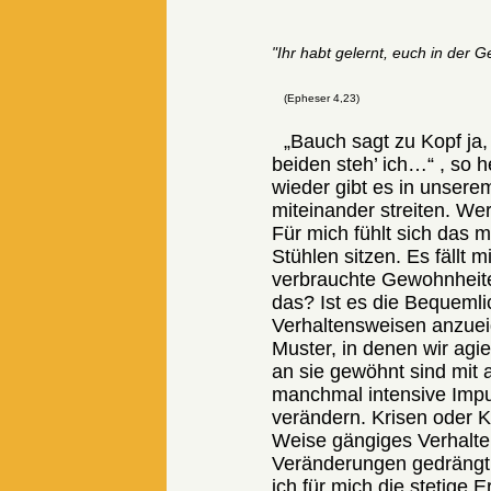
"Ihr habt gelernt, euch in der 
(Epheser 4,23)
„Bauch sagt zu Kopf ja
beiden steh’ ich…“ , so 
wieder gibt es in unsere
miteinander streiten. Wer
Für mich fühlt sich das 
Stühlen sitzen. Es fällt 
verbrauchte Gewohnheite
das? Ist es die Bequemli
Verhaltensweisen anzueig
Muster, in denen wir agi
an sie gewöhnt sind mit 
manchmal intensive Impul
verändern. Krisen oder 
Weise gängiges Verhalten
Veränderungen gedrängt. 
ich für mich die stetige 