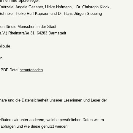
hnen Ihre Spurenleger
.
Knötzele,
Angela Gessner, Ulrike Hofmann, Dr. Christoph Klock,
Schnizer, Heiko Ruff-Kapraun und Dr. Hans Jürgen Steubing
hen für die Menschen in der Stadt
 e.V.) Rheinstraße 31, 64283 Darmstadt
elio.de
en
s PDF-Datei
herunterladen
phäre und die Datensicherheit unserer Leserinnen und Leser der
rläutern wir unter anderem, welche persönlichen Daten wir im
abfragen und wie diese genutzt werden.