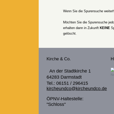
Wenn Sie die Spurensuche weiter
Möchten Sie die Spurensuche je
erhalten dann in Zukunft
KEINE
Sp
gelöscht.
Kirche & Co.
H
An der Stadtkirche 1
Ne
64283 Darmstadt
Tel.: 06151 / 296415
kircheundco@kircheundco.de
ÖPNV-Haltestelle:
"Schloss"