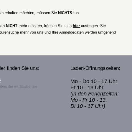
hin erhalten möchten, müssen Sie
NICHTS
tun.
doch
NICHT
mehr erhalten, können Sie sich
hier
austragen. Sie
urensuche mehr von uns und Ihre Anmeldedaten werden umgehend
ier finden Sie uns:
Laden-Öffnungszeiten:
Mo - Do 10 - 17 Uhr
ben der ev. Stadtkirche
Fr 10 - 13 Uhr
(in den Ferienzeiten:
Mo - Fr 10 - 13,
Di 10 - 17 Uhr)