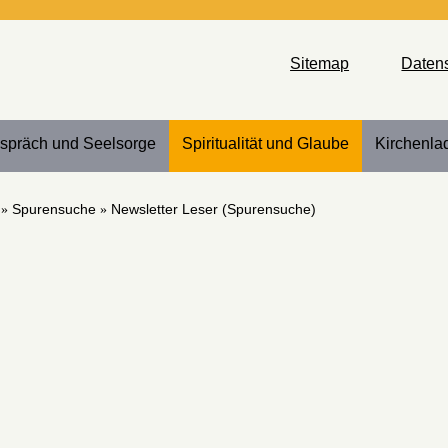
Sitemap
Daten
spräch und Seelsorge
Spiritualität und Glaube
Kirchenla
Spurensuche
Newsletter Leser (Spurensuche)