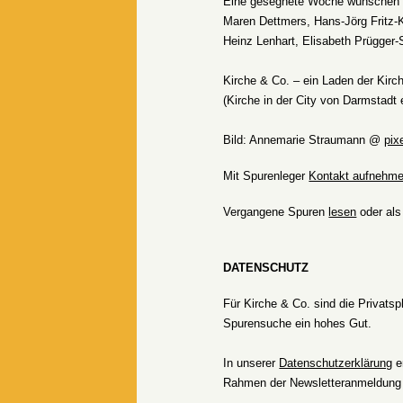
Eine gesegnete Woche wünschen I
Maren Dettmers,
Hans-Jörg Fritz-
Heinz Lenhart, Elisabeth Prügger-
Kirche & Co. – ein Laden der Kirc
(Kirche in der City von Darmstadt
Bild: Annemarie Straumann @
pix
Mit Spurenleger
Kontakt aufnehm
Vergangene Spuren
lesen
oder al
DATENSCHUTZ
Für Kirche & Co. sind die Privats
Spurensuche ein hohes Gut.
In unserer
Datenschutzerklärung
e
Rahmen der Newsletteranmeldung 