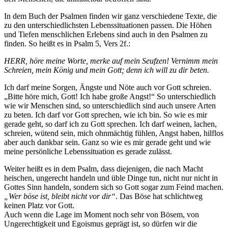
In dem Buch der Psalmen finden wir ganz verschiedene Texte, die
zu den unterschiedlichsten Lebenssituationen passen. Die Höhen
und Tiefen menschlichen Erlebens sind auch in den Psalmen zu
finden. So heißt es in Psalm 5, Vers 2f.:
HERR, höre meine Worte, merke auf mein Seufzen! Vernimm mein
Schreien, mein König und mein Gott; denn ich will zu dir beten.
Ich darf meine Sorgen, Ängste und Nöte auch vor Gott schreien.
„Bitte höre mich, Gott! Ich habe große Angst!“ So unterschiedlich
wie wir Menschen sind, so unterschiedlich sind auch unsere Arten
zu beten. Ich darf vor Gott sprechen, wie ich bin. So wie es mir
gerade geht, so darf ich zu Gott sprechen. Ich darf weinen, lachen,
schreien, wütend sein, mich ohnmächtig fühlen, Angst haben, hilflos
aber auch dankbar sein. Ganz so wie es mir gerade geht und wie
meine persönliche Lebenssituation es gerade zulässt.
Weiter heißt es in dem Psalm, dass diejenigen, die nach Macht
heischen, ungerecht handeln und üble Dinge tun, nicht nur nicht in
Gottes Sinn handeln, sondern sich so Gott sogar zum Feind machen.
„Wer böse ist, bleibt nicht vor dir“
. Das Böse hat schlichtweg
keinen Platz vor Gott.
Auch wenn die Lage im Moment noch sehr von Bösem, von
Ungerechtigkeit und Egoismus geprägt ist, so dürfen wir die