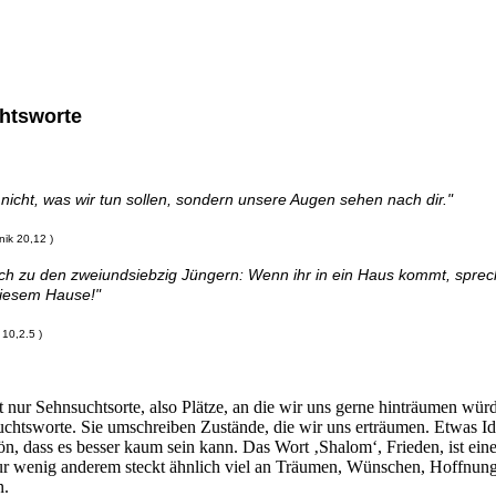
htsworte
 nicht, was wir tun sollen, sondern unsere Augen sehen nach dir."
nik 20,12 )
ch zu den zweiundsiebzig Jüngern: Wenn ihr in ein Haus kommt, sprech
diesem Hause!"
 10,2.5 )
t nur Sehnsuchtsorte, also Plätze, an die wir uns gerne hinträumen würd
chtsworte. Sie umschreiben Zustände, die wir uns erträumen. Etwas Id
ön, dass es besser kaum sein kann. Das Wort ‚Shalom‘, Frieden, ist eine
ur wenig anderem steckt ähnlich viel an Träumen, Wünschen, Hoffnun
n.