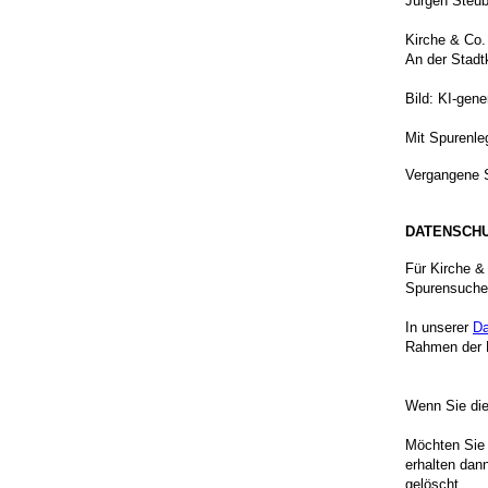
Jürgen Steub
Kirche & Co.
An der Stadt
Bild: KI-gene
Mit Spurenle
Vergangene 
DATENSCH
Für Kirche &
Spurensuche
In unserer
Da
Rahmen der N
Wenn Sie die
Möchten Sie
erhalten dan
gelöscht.