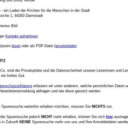
ing und Britta Tembe
 – ein Laden der Kirchen für die Menschen in der Stadt
kirche 1, 64283 Darmstadt
riertes Bild
ger
Kontakt aufnehmen
Spuren
lesen
oder als PDF-Datei
herunterladen
UTZ
 Co. sind die Privatsphäre und die Datensicherheit unserer Leserinnen und Le
 ein hohes Gut.
tenschutzerklärung
erläutern wir unter anderem, welche persönlichen Daten w
ewsletteranmeldung abfragen und wie diese genutzt werden.
 Spurensuche weiterhin erhalten möchten, müssen Sie
NICHTS
tun.
 die Spurensuche jedoch
NICHT
mehr erhalten, können Sie sich
hier
austrage
n in Zukunft
KEINE
Spurensuche mehr von uns und Ihre Anmeldedaten werd