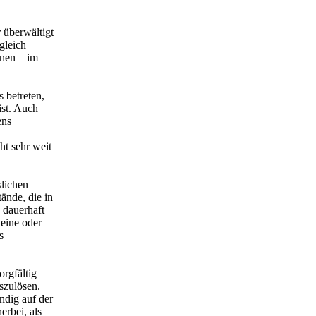
 überwältigt
gleich
nnen – im
 betreten,
ist. Auch
ens
ht sehr weit
slichen
ände, die in
 dauerhaft
 eine oder
s
orgfältig
szulösen.
ndig auf der
erbei, als