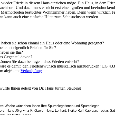
h wieder Friede in diesem Haus einziehen möge. Ein Haus, in dem Fried
nsuchtsort. Und dazu muss es nicht erst einen großen und beeindrucken
t Marmorböden bestücktes Wohnzimmer haben. Denn wenn wirklich Fri
ann kann auch eine einfache Hütte zum Sehnsuchtsort werden.
haben sie schon einmal ein Haus oder eine Wohnung gesegnet?
edeutet eigentlich Frieden für Sie?
leben sie Ihn?
s Gegenteil davon?
önnen Sie dazu beitragen, dass Frieden entsteht?
äre es damit, den Friedenswunsch musikalisch auszudrücken? EG 43
om alejchem:
Verknüpfung
wurde Ihnen gelegt von Dr. Hans Jürgen Steubing
te Woche wünschen Ihnen Ihre Spurenlegerinnen und Spurenleger
.
rs, Hans-Jörg Fritz-Knötzele, Heinz Lenhart, Heiko Ruff-Kapraun, Tobias Satt