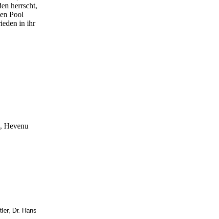
en herrscht,
den Pool
eden in ihr
3, Hevenu
ler, Dr. Hans