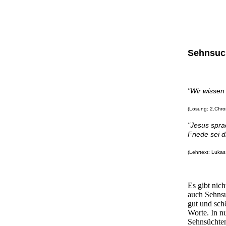
Sehnsuc
"Wir wissen
(Losung: 2.Chro
"Jesus spra
Friede sei 
(Lehrtext: Lukas
Es gibt nich
auch Sehnsu
gut und sch
Worte. In n
Sehnsüchte