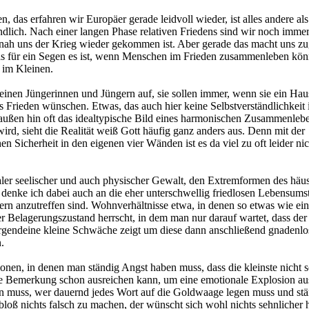
, das erfahren wir Europäer gerade leidvoll wieder, ist alles andere als
ändlich. Nach einer langen Phase relativen Friedens sind wir noch immer
nah uns der Krieg wieder gekommen ist. Aber gerade das macht uns zu
as für ein Segen es ist, wenn Menschen im Frieden zusammenleben kö
 im Kleinen.
seinen Jüngerinnen und Jüngern auf, sie sollen immer, wenn sie ein Haus
 Frieden wünschen. Etwas, das auch hier keine Selbstverständlichkeit 
ußen hin oft das idealtypische Bild eines harmonischen Zusammenleb
ird, sieht die Realität weiß Gott häufig ganz anders aus. Denn mit der
en Sicherheit in den eigenen vier Wänden ist es da viel zu oft leider nic
ler seelischer und auch physischer Gewalt, den Extremformen des häu
 denke ich dabei auch an die eher unterschwellig friedlosen Lebensumst
ern anzutreffen sind. Wohnverhältnisse etwa, in denen so etwas wie ein
r Belagerungszustand herrscht, in dem man nur darauf wartet, dass der
irgendeine kleine Schwäche zeigt um diese dann anschließend gnadenlo
.
onen, in denen man ständig Angst haben muss, dass die kleinste nicht s
 Bemerkung schon ausreichen kann, um eine emotionale Explosion au
n muss, wer dauernd jedes Wort auf die Goldwaage legen muss und stä
bloß nichts falsch zu machen, der wünscht sich wohl nichts sehnlicher h