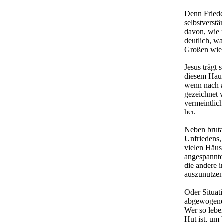
Denn Frieden
selbstverst
davon, wie 
deutlich, w
Großen wie
Jesus trägt 
diesem Haus
wenn nach a
gezeichnet w
vermeintlich
her.
Neben bruta
Unfriedens,
vielen Häus
angespannte
die andere 
auszunutzen
Oder Situati
abgewogene
Wer so lebe
Hut ist, um 