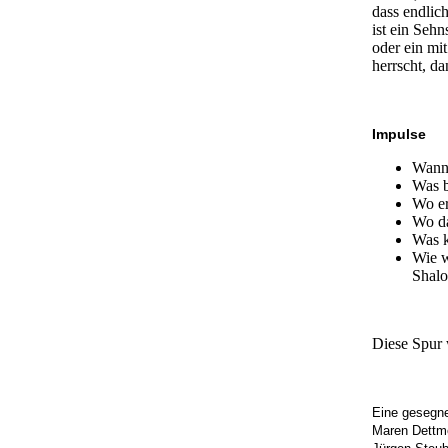
dass endlic
ist ein Seh
oder ein mi
herrscht, d
Impulse
Wann 
Was b
Wo er
Wo da
Was k
Wie w
Shal
Diese Spur 
Eine gesegne
Maren Dettme