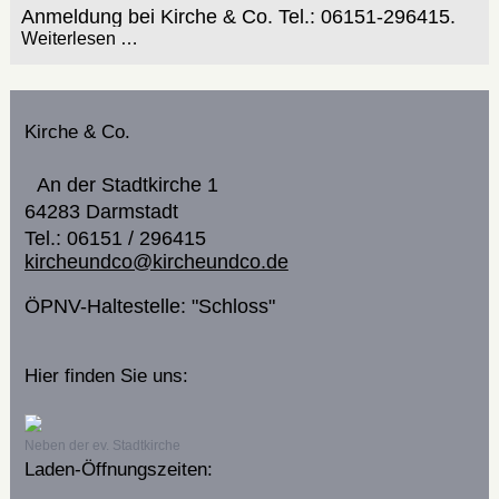
Anmeldung bei Kirche & Co. Tel.: 06151-296415.
Weiterlesen …
Kirche & Co.
An der Stadtkirche 1
64283 Darmstadt
Tel.: 06151 / 296415
kircheundco@kircheundco.de
ÖPNV-Haltestelle: "Schloss"
Hier finden Sie uns:
Neben der ev. Stadtkirche
Laden-Öffnungszeiten: