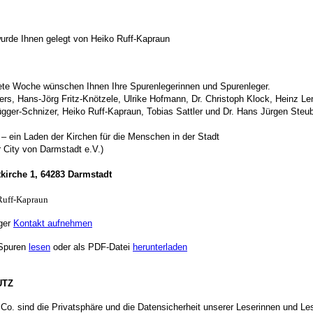
urde Ihnen gelegt von Heiko Ruff-Kapraun
te Woche wünschen Ihnen Ihre Spurenlegerinnen und Spurenleger
.
rs, Hans-Jörg Fritz-Knötzele, Ulrike Hofmann, Dr. Christoph Klock, Heinz Le
ügger-Schnizer, Heiko Ruff-Kapraun, Tobias Sattler und Dr. Hans Jürgen Steu
 – ein Laden der Kirchen für die Menschen in der Stadt
r City von Darmstadt e.V.)
tkirche 1, 64283 Darmstadt
Ruff-Kapraun
ger
Kontakt aufnehmen
Spuren
lesen
oder als PDF-Datei
herunterladen
UTZ
 Co. sind die Privatsphäre und die Datensicherheit unserer Leserinnen und Le