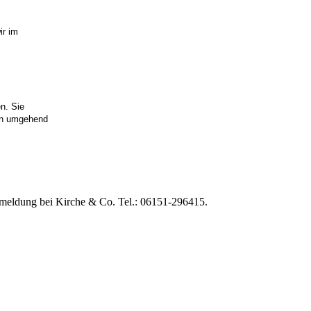
ir im
n. Sie
en umgehend
Anmeldung bei Kirche & Co. Tel.: 06151-296415.