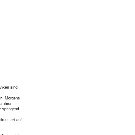
anken sind
en. Morgens
r ihrer
r springend.
okussiert auf