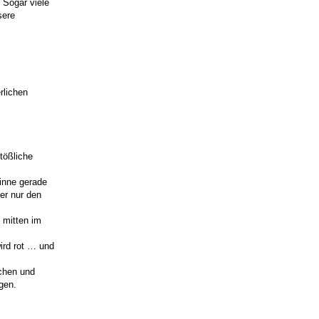
 Sogar viele
sere
rlichen
tößliche
Sinne gerade
er nur den
 mitten im
ird rot … und
echen und
gen.