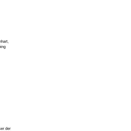
nhart,
bing
ser der