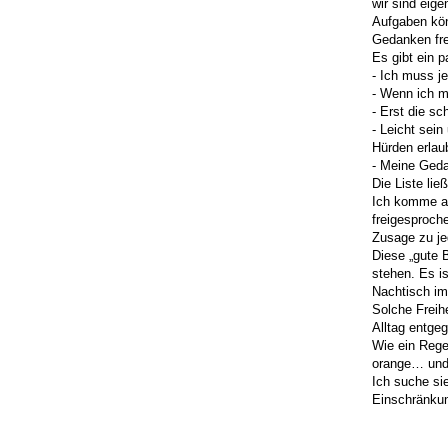
wir sind eige
Aufgaben kön
Gedanken fre
Es gibt ein p
- Ich muss j
- Wenn ich m
- Erst die s
- Leicht sein
Hürden erlau
- Meine Ged
Die Liste lie
Ich komme au
freigesproch
Zusage zu je
Diese „gute B
stehen. Es i
Nachtisch im
Solche Freih
Alltag entge
Wie ein Rege
orange… und
Ich suche si
Einschränkun