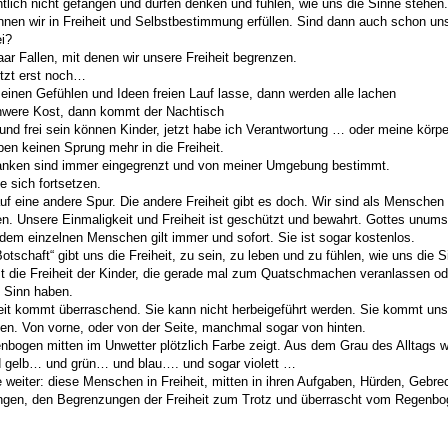
ntlich nicht gefangen und dürfen denken und fühlen, wie uns die Sinne stehen.
nen wir in Freiheit und Selbstbestimmung erfüllen. Sind dann auch schon un
i?
aar Fallen, mit denen wir unsere Freiheit begrenzen.
etzt erst noch…
einen Gefühlen und Ideen freien Lauf lasse, dann werden alle lachen
chwere Kost, dann kommt der Nachtisch
 und frei sein können Kinder, jetzt habe ich Verantwortung … oder meine körpe
ben keinen Sprung mehr in die Freiheit.
anken sind immer eingegrenzt und von meiner Umgebung bestimmt.
ße sich fortsetzen.
f eine andere Spur. Die andere Freiheit gibt es doch. Wir sind als Menschen
en. Unsere Einmaligkeit und Freiheit ist geschützt und bewahrt. Gottes unums
dem einzelnen Menschen gilt immer und sofort. Sie ist sogar kostenlos.
otschaft“ gibt uns die Freiheit, zu sein, zu leben und zu fühlen, wie uns die 
st die Freiheit der Kinder, die gerade mal zum Quatschmachen veranlassen od
 Sinn haben.
eit kommt überraschend. Sie kann nicht herbeigeführt werden. Sie kommt uns
gen. Von vorne, oder von der Seite, manchmal sogar von hinten.
nbogen mitten im Unwetter plötzlich Farbe zeigt. Aus dem Grau des Alltags w
 gelb… und grün… und blau…. und sogar violett …
e weiter: diese Menschen in Freiheit, mitten in ihren Aufgaben, Hürden, Gebr
gen, den Begrenzungen der Freiheit zum Trotz und überrascht vom Regenbo