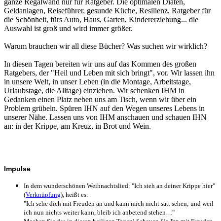
ganze Regalwand nur für Ratgeber. Die optimalen Diäten,
Geldanlagen, Reiseführer, gesunde Küche, Resilienz, Ratgeber für
die Schönheit, fürs Auto, Haus, Garten, Kindererziehung... die
Auswahl ist groß und wird immer größer.
Warum brauchen wir all diese Bücher? Was suchen wir wirklich?
In diesen Tagen bereiten wir uns auf das Kommen des großen
Ratgebers, der "Heil und Leben mit sich bringt", vor. Wir lassen ihn
in unsere Welt, in unser Leben (in die Montage, Arbeitstage,
Urlaubstage, die Alltage) einziehen. Wir schenken IHM in
Gedanken einen Platz neben uns am Tisch, wenn wir über ein
Problem grübeln. Spüren IHN auf den Wegen unseres Lebens in
unserer Nähe. Lassen uns von IHM anschauen und schauen IHN
an: in der Krippe, am Kreuz, in Brot und Wein.
Impulse
In dem wunderschönen Weihnachtslied: "Ich steh an deiner Krippe hier"
(
Verknüpfung
), heißt es:
"Ich sehe dich mit Freuden an und kann mich nicht satt sehen; und weil
ich nun nichts weiter kann, bleib ich anbetend stehen…"