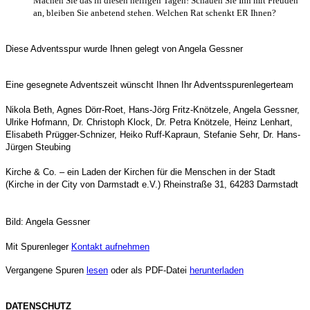
Machen Sie das in diesen heiligen Tagen! Schauen Sie Ihn mit Freuden
an, bleiben Sie anbetend stehen. Welchen Rat schenkt ER Ihnen?
Diese Adventsspur wurde Ihnen gelegt von Angela Gessner
Eine gesegnete Adventszeit wünscht Ihnen Ihr Adventsspurenlegerteam
Nikola Beth, Agnes Dörr-Roet, Hans-Jörg Fritz-Knötzele, Angela Gessner,
Ulrike Hofmann, Dr. Christoph Klock, Dr. Petra Knötzele, Heinz Lenhart,
Elisabeth Prügger-Schnizer, Heiko Ruff-Kapraun, Stefanie Sehr, Dr. Hans-
Jürgen Steubing
Kirche & Co. – ein Laden der Kirchen für die Menschen in der Stadt
(Kirche in der City von Darmstadt e.V.) Rheinstraße 31, 64283 Darmstadt
Bild:
Angela Gessner
Mit Spurenleger
Kontakt aufnehmen
Vergangene Spuren
lesen
oder als PDF-Datei
herunterladen
DATENSCHUTZ