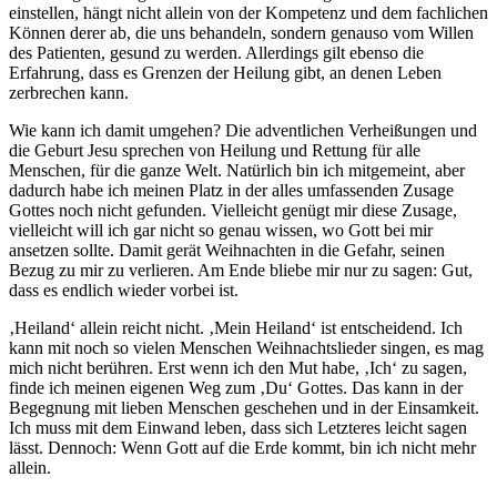
einstellen, hängt nicht allein von der Kompetenz und dem fachlichen
Können derer ab, die uns behandeln, sondern genauso vom Willen
des Patienten, gesund zu werden. Allerdings gilt ebenso die
Erfahrung, dass es Grenzen der Heilung gibt, an denen Leben
zerbrechen kann.
Wie kann ich damit umgehen? Die adventlichen Verheißungen und
die Geburt Jesu sprechen von Heilung und Rettung für alle
Menschen, für die ganze Welt. Natürlich bin ich mitgemeint, aber
dadurch habe ich meinen Platz in der alles umfassenden Zusage
Gottes noch nicht gefunden. Vielleicht genügt mir diese Zusage,
vielleicht will ich gar nicht so genau wissen, wo Gott bei mir
ansetzen sollte. Damit gerät Weihnachten in die Gefahr, seinen
Bezug zu mir zu verlieren. Am Ende bliebe mir nur zu sagen: Gut,
dass es endlich wieder vorbei ist.
‚Heiland‘ allein reicht nicht. ‚Mein Heiland‘ ist entscheidend. Ich
kann mit noch so vielen Menschen Weihnachtslieder singen, es mag
mich nicht berühren. Erst wenn ich den Mut habe, ‚Ich‘ zu sagen,
finde ich meinen eigenen Weg zum ‚Du‘ Gottes. Das kann in der
Begegnung mit lieben Menschen geschehen und in der Einsamkeit.
Ich muss mit dem Einwand leben, dass sich Letzteres leicht sagen
lässt. Dennoch: Wenn Gott auf die Erde kommt, bin ich nicht mehr
allein.