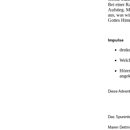
Bei einer R
Aufstieg. M
aus, was wi
Gottes Him
Impulse
denke
Welch
Hören
ange
Diese Advent
Das Spurenle
Maren Dettme