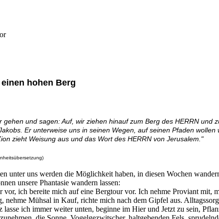
f einen hohen Berg
er gehen und sagen: Auf, wir ziehen hinauf zum Berg des HERRN und
Jakobs. Er unterweise uns in seinen Wegen, auf seinen Pfaden wollen 
ion zieht Weisung aus und das Wort des HERRN von Jerusalem."
inheitsübersetzung)
en unter uns werden die Möglichkeit haben, in diesen Wochen wander
nnen unsere Phantasie wandern lassen:
ir vor, ich bereite mich auf eine Bergtour vor. Ich nehme Proviant mit,
, nehme Mühsal in Kauf, richte mich nach dem Gipfel aus. Alltagssor
 lasse ich immer weiter unten, beginne im Hier und Jetzt zu sein, Pfla
zunehmen, die Sonne, Vogelgezwitscher, haltgebenden Fels, sprudelnd