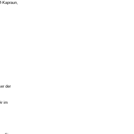
ff-Kapraun,
ser der
ir im