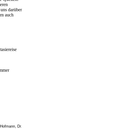
teren
 uns darüber
rn auch
asiereise
immer
 Hofmann, Dr.