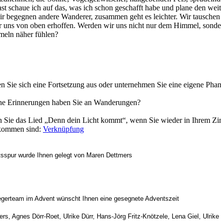
ast schaue ich auf das, was ich schon geschafft habe und plane den wei
ir begegnen andere Wanderer, zusammen geht es leichter. Wir tauschen
r uns von oben erhoffen. Werden wir uns nicht nur dem Himmel, sonde
meln näher fühlen?
n Sie sich eine Fortsetzung aus oder unternehmen Sie eine eigene Phant
e Erinnerungen haben Sie an Wanderungen?
 Sie das Lied „Denn dein Licht kommt“, wenn Sie wieder in Ihrem Z
kommen sind:
Verknüpfung
sspur wurde Ihnen gelegt von Maren Dettmers
gerteam im Advent wünscht Ihnen eine gesegnete Adventszeit
rs, Agnes Dörr-Roet, Ulrike Dürr, Hans-Jörg Fritz-Knötzele, Lena Giel, Ulrike