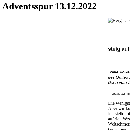
Adventsspur 13.12.2022
steig au
"Viele Völk
des Gottes 
Denn vom Z
(Jesaja 2,3, E
Die wenigst
Aber wir kö
Ich stelle m
auf den Weg
Weltschmerz
Geröll wahr