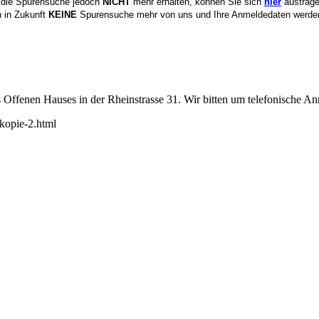
 die Spurensuche jedoch
NICHT
mehr erhalten, können Sie sich
hier
austrage
n in Zukunft
KEINE
Spurensuche mehr von uns und Ihre Anmeldedaten werd
 Offenen Hauses in der Rheinstrasse 31. Wir bitten um telefonische 
-kopie-2.html