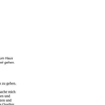
 zum Haus
wir gehen.
n zu gehen.
 mache mich
gen und
nzen und
e Quellen.