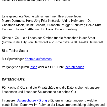
Diese Spur wurde Ihnen gelegt von Tobias Sattler
Eine gesegnete Woche wünschen Ihnen Ihre Spurenleger
.
Maren Dettmers,
Hans-Jörg Fritz-Knötzele,
Ulrike Hofmann, Dr.
Christoph Klock, Heinz Lenhart, Elisabeth Prügger-Schnizer, Heiko Ruff-
Kapraun, Tobias Sattler und Dr. Hans Jürgen Steubing
Kirche & Co. – ein Laden der Kirchen für die Menschen in der Stadt
(Kirche in der City von Darmstadt e.V.) Rheinstraße 31, 64283 Darmstadt
Bild: Tobias Sattler
Mit Spurenleger
Kontakt aufnehmen
Vergangene Spuren
lesen
oder als PDF-Datei
herunterladen
DATENSCHUTZ
Für Kirche & Co. sind die Privatsphäre und die Datensicherheit unserer
Leserinnen und Leser der Spurensuche ein hohes Gut.
In unserer
Datenschutzerklärung
erläutern wir unter anderem, welche
persönlichen Daten wir im Rahmen der Newsletteranmeldung abfragen und