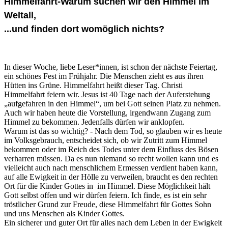
Himmelfahrt-Warum suchen wir den Himmel im
Weltall,
...und finden dort womöglich nichts?
In dieser Woche, liebe Leser*innen, ist schon der nächste Feiertag,
ein schönes Fest im Frühjahr. Die Menschen zieht es aus ihren
Hütten ins Grüne. Himmelfahrt heißt dieser Tag. Christi
Himmelfahrt feiern wir. Jesus ist 40 Tage nach der Auferstehung
„aufgefahren in den Himmel“, um bei Gott seinen Platz zu nehmen.
Auch wir haben heute die Vorstellung, irgendwann Zugang zum
Himmel zu bekommen. Jedenfalls dürfen wir anklopfen.
Warum ist das so wichtig? - Nach dem Tod, so glauben wir es heute
im Volksgebrauch, entscheidet sich, ob wir Zutritt zum Himmel
bekommen oder im Reich des Todes unter dem Einfluss des Bösen
verharren müssen. Da es nun niemand so recht wollen kann und es
vielleicht auch nach menschlichem Ermessen verdient haben kann,
auf alle Ewigkeit in der Hölle zu verweilen, braucht es den rechten
Ort für die Kinder Gottes in im Himmel. Diese Möglichkeit hält
Gott selbst offen und wir dürfen feiern. Ich finde, es ist ein sehr
tröstlicher Grund zur Freude, diese Himmelfahrt für Gottes Sohn
und uns Menschen als Kinder Gottes.
Ein sicherer und guter Ort für alles nach dem Leben in der Ewigkeit