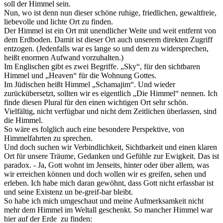
soll der Himmel sein.
Nun, wo ist denn nun dieser schöne ruhige, friedlichen, gewaltfreie,
liebevolle und lichte Ort zu finden.
Der Himmel ist ein Ort mit unendlicher Weite und weit entfernt von
dem Erdboden. Damit ist dieser Ort auch unserem direkten Zugriff
entzogen. (Jedenfalls war es lange so und dem zu widersprechen,
heißt enormen Aufwand vorzuhalten.)
Im Englischen gibt es zwei Begriffe. „Sky“, für den sichtbaren
Himmel und „Heaven“ für die Wohnung Gottes.
Im Jüdischen heißt Himmel „Schamajim“. Und wieder
zurückübersetzt, sollten wir es eigentlich „Die Himmel“ nennen. Ich
finde diesen Plural für den einen wichtigen Ort sehr schön.
Vielfältig, nicht verfügbar und nicht dem Zeitlichen überlassen, sind
die Himmel.
So wäre es folglich auch eine besondere Perspektive, von
Himmelfahrten zu sprechen.
Und doch suchen wir Verbindlichkeit, Sichtbarkeit und einen klaren
Ort für unsere Träume, Gedanken und Gefühle zur Ewigkeit. Das ist
paradox. - Ja, Gott wohnt im Jenseits, hinter oder über allem, was
wir erreichen können und doch wollen wir es greifen, sehen und
erleben. Ich habe mich daran gewöhnt, dass Gott nicht erfassbar ist
und seine Existenz un be-greif-bar bleibt.
So habe ich mich umgeschaut und meine Aufmerksamkeit nicht
mehr dem Himmel im Weltall geschenkt. So mancher Himmel war
hier auf der Erde zu finden: