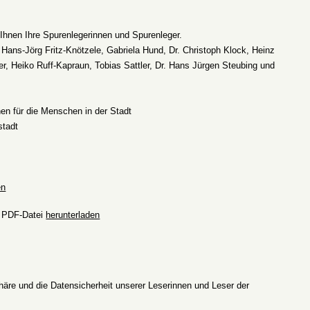
hnen Ihre Spurenlegerinnen und Spurenleger
.
ans-Jörg Fritz-Knötzele, Gabriela Hund, Dr. Christoph Klock, Heinz
er, Heiko Ruff-Kapraun, Tobias Sattler, Dr. Hans Jürgen Steubing und
hen für die Menschen in der Stadt
stadt
en
s PDF-Datei
herunterladen
phäre und die Datensicherheit unserer Leserinnen und Leser der