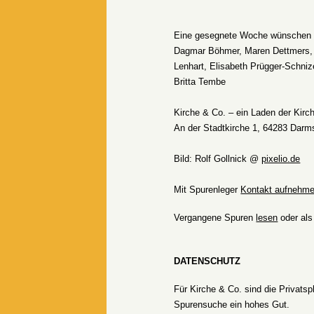
Eine gesegnete Woche wünschen I
Dagmar Böhmer, Maren Dettmers, H
Lenhart, Elisabeth Prügger-Schniz
Britta Tembe
Kirche & Co. – ein Laden der Kirc
An der Stadtkirche 1, 64283 Darm
Bild: Rolf Gollnick @
pixelio.de
Mit Spurenleger
Kontakt aufnehm
Vergangene Spuren
lesen
oder al
DATENSCHUTZ
Für Kirche & Co. sind die Privats
Spurensuche ein hohes Gut.