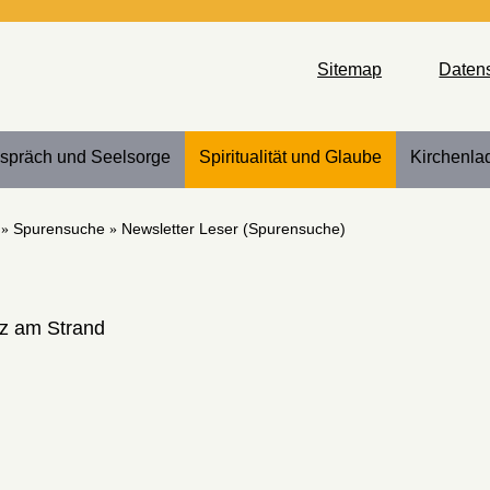
Sitemap
Daten
spräch und Seelsorge
Spiritualität und Glaube
Kirchenla
Spurensuche
Newsletter Leser (Spurensuche)