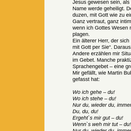
Jesus gewesen sein, als e
Name werde geheiligt. De
duzen, mit Gott wie zu e
Ganz vertraut, ganz inti
wenn ich Gottes Wesen n
plagen.
Ein älterer Herr, der sich
mit Gott per Sie“. Darau
Andere erzählen mir Situ
im Gebet. Manche prakti
Sprachengebet – eine gro
Mir gefällt, wie Martin B
gefasst hat:
Wo ich gehe – du!
Wo ich stehe – du!
Nur du, wieder du, immer
Du, du, du!
Ergeht`s mir gut – du!
Wenn`s weh mir tut – du
Nur du, wieder du, immer