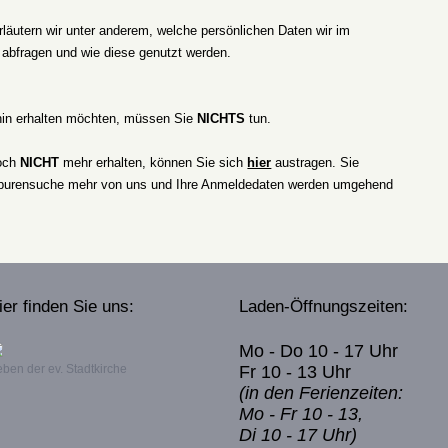
rläutern wir unter anderem, welche persönlichen Daten wir im
abfragen und wie diese genutzt werden.
hin erhalten möchten, müssen Sie
NICHTS
tun.
doch
NICHT
mehr erhalten, können Sie sich
hier
austragen. Sie
urensuche mehr von uns und Ihre Anmeldedaten werden umgehend
ier finden Sie uns:
Laden-Öffnungszeiten:
Mo - Do 10 - 17 Uhr
ben der ev. Stadtkirche
Fr 10 - 13 Uhr
(in den Ferienzeiten:
Mo - Fr 10 - 13,
Di 10 - 17 Uhr)