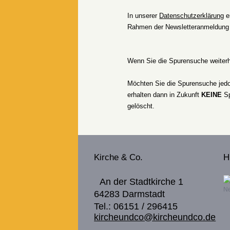
In unserer
Datenschutzerklärung
e
Rahmen der Newsletteranmeldung 
Wenn Sie die Spurensuche weiter
Möchten Sie die Spurensuche je
erhalten dann in Zukunft
KEINE
Sp
gelöscht.
Kirche & Co.
H
An der Stadtkirche 1
Ne
64283 Darmstadt
Tel.: 06151 / 296415
kircheundco@kircheundco.de