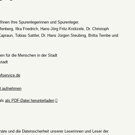
hnen Ihre Spurenlegerinnen und Spurenleger
.
nberg, Ilka Friedrich, Hans-Jörg Fritz-Knötzele, Dr. Christoph
Kapraun, Tobias Sattler, Dr. Hans Jürgen Steubing, Britta Tembe und
hen für die Menschen in der Stadt
stadt
efservice.de
kt aufnehmen
als
als PDF-Datei herunterladen
phäre und die Datensicherheit unserer Leserinnen und Leser der