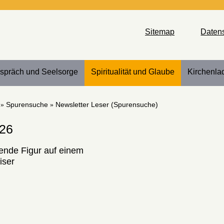
Sitemap
Daten
spräch und Seelsorge
Spiritualität und Glaube
Kirchenla
Spurensuche
Newsletter Leser (Spurensuche)
026