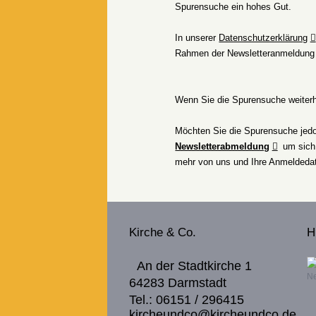
Spurensuche ein hohes Gut.
In unserer
Datenschutzerklärung
Rahmen der Newsletteranmeldung 
Wenn Sie die Spurensuche weiter
Möchten Sie die Spurensuche je
Newsletterabmeldung
um sich 
mehr von uns und Ihre Anmeldeda
Kirche & Co.
H
An der Stadtkirche 1
Ne
64283 Darmstadt
Tel.: 06151 / 296415
kircheundco@kircheundco.de