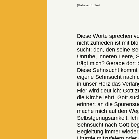
(Hohelied 3,1–4
Diese Worte sprechen von
nicht zufrieden ist mit 
sucht: den, den seine See
Unruhe, inneren Leere, 
trägt mich? Gerade dort 
Diese Sehnsucht kommt ni
eigene Sehnsucht nach de
in unser Herz das Verlan
Hier wird deutlich: Gott 
die Kirche lehrt. Gott s
erinnert an die Spurensuc
mache mich auf den Weg.
Selbstgenügsamkeit. Ich
Sehnsucht nach Gott bege
Begleitung immer wieder.
Liturgie mitzufeiern ode