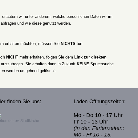
erläutern wir unter anderem, welche persönlichen Daten wir im
abfragen und wie diese genutzt werden.
hin erhalten möchten, müssen Sie
NICHTS
tun.
doch
NICHT
mehr erhalten, folgen Sie dem
Link zur direkten
auszutragen. Sie erhalten dann in Zukunft
KEINE
Spurensuche
ten werden umgehend gelöscht.
ier finden Sie uns:
Laden-Öffnungszeiten:
Mo - Do 10 - 17 Uhr
ben der ev. Stadtkirche
Fr 10 - 13 Uhr
(in den Ferienzeiten:
Mo - Fr 10 - 13,