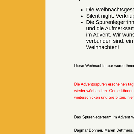
Die Weihnachtsgesc
Silent night:
Verknü
Die Spurenleger*inn
und die Aufmerksamk
im Advent. Wir wün
verbunden sind, ein 
Weihnachten!
Diese Weihnachtsspur wurde Ihnen
Die Adventsspuren erscheinen
täg
wieder wöchentlich. Gerne können 
weiterschicken und Sie bitten, hie
Das Spurenlegerteam im Advent w
Dagmar Böhmer, Maren Dettmers, U