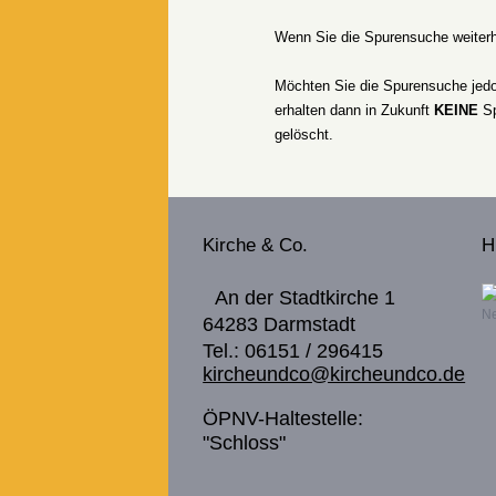
Wenn Sie die Spurensuche weiter
Möchten Sie die Spurensuche je
erhalten dann in Zukunft
KEINE
Sp
gelöscht.
Kirche & Co.
H
An der Stadtkirche 1
Ne
64283 Darmstadt
Tel.: 06151 / 296415
kircheundco@kircheundco.de
ÖPNV-Haltestelle:
"Schloss"