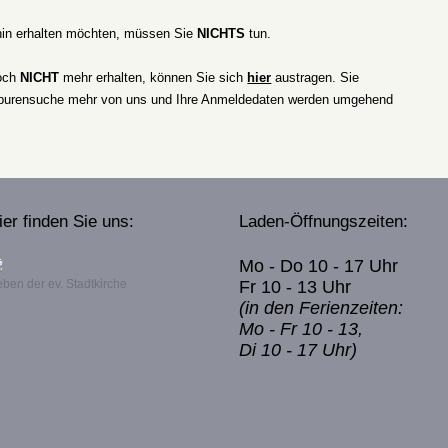
hin erhalten möchten, müssen Sie
NICHTS
tun.
doch
NICHT
mehr erhalten, können Sie sich
hier
austragen. Sie
urensuche mehr von uns und Ihre Anmeldedaten werden umgehend
ier finden Sie uns:
Laden-Öffnungszeiten:
Mo - Do 10 - 17 Uhr
ben der ev. Stadtkirche
Fr 10 - 13 Uhr
(in den Ferienzeiten:
Mo - Fr 10 - 13,
Di 10 - 17 Uhr)